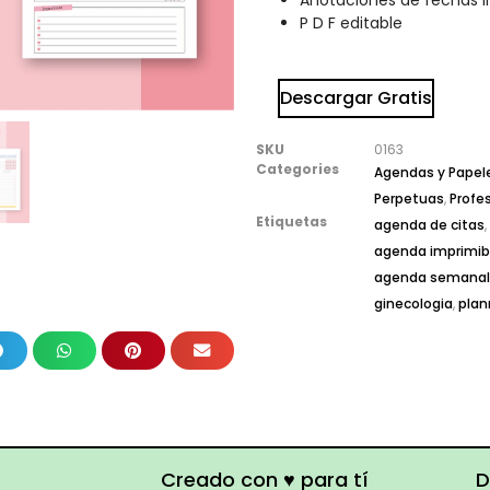
Anotaciones de fechas 
P D F editable
Descargar Gratis
SKU
0163
Categories
Agendas y Papeler
Perpetuas
,
Profes
Etiquetas
agenda de citas
,
agenda imprimib
agenda semanal
ginecologia
,
plan
Creado con ♥ para tí
D