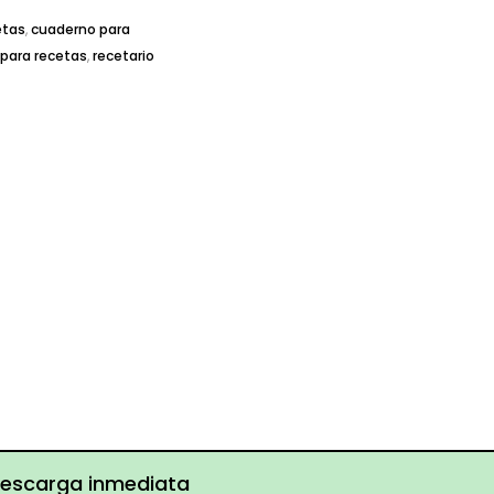
etas
,
cuaderno para
a para recetas
,
recetario
escarga inmediata