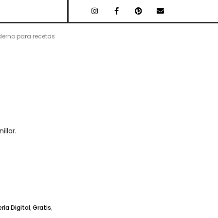
erno para recetas
illar.
ía Digital
,
Gratis
,