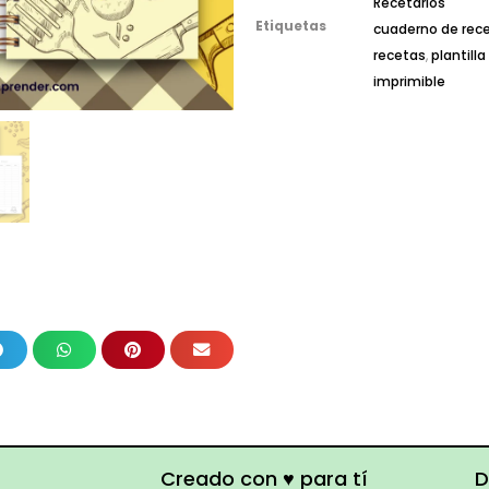
Recetarios
Etiquetas
cuaderno de rec
recetas
,
plantill
imprimible
Creado con ♥ para tí
D