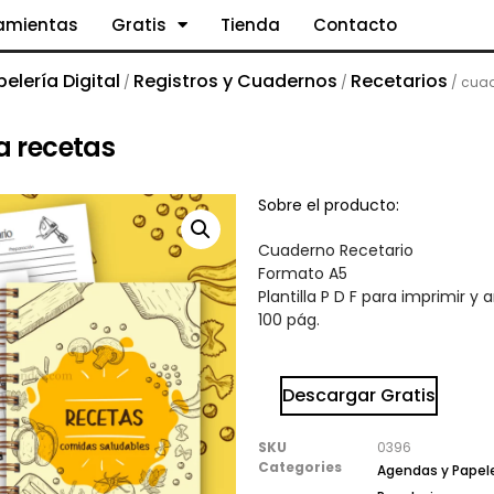
ramientas
Gratis
Tienda
Contacto
elería Digital
Registros y Cuadernos
Recetarios
/
/
/ cuad
a recetas
Sobre el producto:
Cuaderno Recetario
Formato A5
Plantilla P D F para imprimir y an
100 pág.
Descargar Gratis
SKU
0396
Categories
Agendas y Papeler