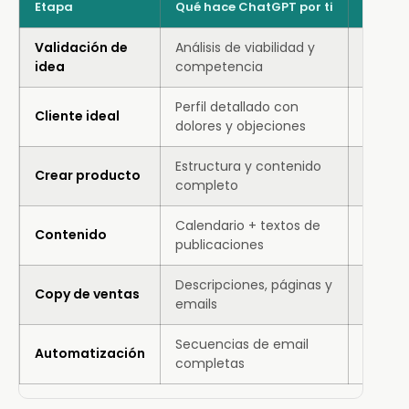
Etapa
Qué hace ChatGPT por ti
Tiempo
Validación de
Análisis de viabilidad y
2-3 dí
idea
competencia
Perfil detallado con
Cliente ideal
1 día 
dolores y objeciones
Estructura y contenido
Crear producto
2 sem
completo
Calendario + textos de
Contenido
10 hor
publicaciones
Descripciones, páginas y
Copy de ventas
3-4 dí
emails
Secuencias de email
Automatización
1 sema
completas